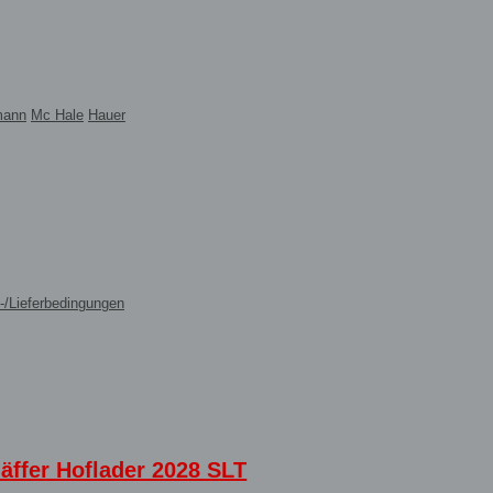
mann
Mc Hale
Hauer
-/Lieferbedingungen
äffer Hoflader 2028 SLT