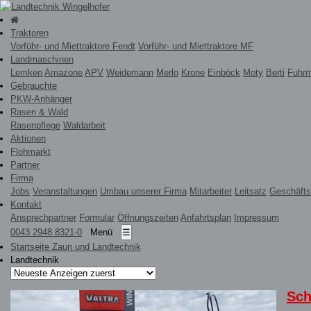
Traktoren
Vorführ- und Miettraktore Fendt
Vorführ- und Miettraktore MF
Landmaschinen
Lemken
Amazone
APV
Weidemann
Merlo
Krone
Einböck
Moty
Berti
Fuhr
Gebrauchte
PKW-Anhänger
Rasen & Wald
Rasenpflege
Waldarbeit
Aktionen
Flohmarkt
Partner
Firma
Jobs
Veranstaltungen
Umbau unserer Firma
Mitarbeiter
Leitsatz
Geschäfts
Kontakt
Ansprechpartner
Formular
Öffnungszeiten
Anfahrtsplan
Impressum
0043 2948 8321-0
Menü
☰
Startseite Zaun und Landtechnik
Landtechnik
Sch