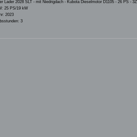
er Lader 2028 SLT - mit Niedrigdach - Kubota Dieselmotor D1105 - 26 PS - 3Zy
W:
25 PS/19 kW
hr:
2023
ebsstunden:
3